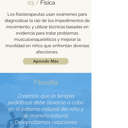
03 /
Física
Los fisioterapeutas usan exámenes para
diagnosticar la raíz de los impedimentos de
movimiento; y utilizar técnicas basadas en
evidencia para tratar problemas
musculoesqueléticos y mejorar la
movilidad en niños que enfrentan diversas
afecciones.
Aprende Más
Filosofía
Creemos que la terapia
pediátrica debe llevarse a cabo
en el entorno natural del niño y
de manera natural.
Desarrollamos relaciones