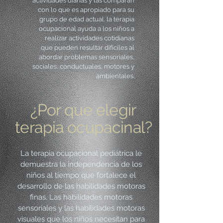
actividades diarias y las comparan
con lo que es apropiado para su
grupo de edad actual. la terapia
ocupacional ayuda a los niños a
realizar actividades cotidianas
que pueden resultar difíciles al
abordar problemas sensoriales,
sociales, conductuales, motores y
ambientales.
¿Por que elegir
terapia ocupacinal?
La terapia ocupacional pediátrica le
demuestra la independencia de los
niños al tiempo que fortalece el
desarrollo de las habilidades motoras
finas, Las habilidades motoras
sensoriales y las habilidades motoras
visuales que los niños necesitan para