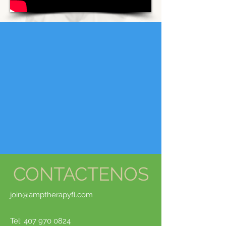
CONTACTENOS
join@amptherapyfl.com
Tel:
407 970 0824